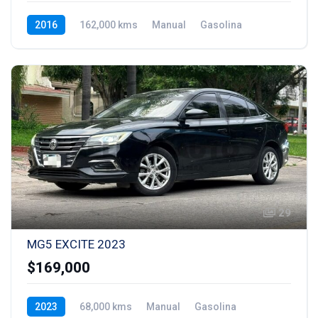
2016
162,000 kms
Manual
Gasolina
29
MG5 EXCITE 2023
$169,000
2023
68,000 kms
Manual
Gasolina