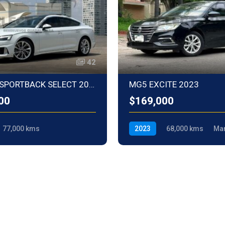
42
AUDI A5 SPORTBACK SELECT 2021
MG5 EXCITE 2023
00
$169,000
77,000 kms
2023
68,000 kms
Ma
n automática (S-tronic)
Gasolina