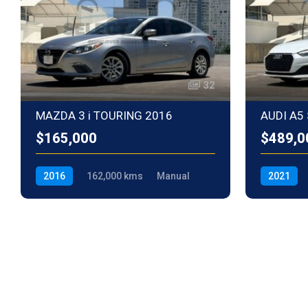
32
MAZDA 3 i TOURING 2016
$165,000
$489,0
2016
162,000 kms
Manual
2021
Gasolina
Transmisió
Gasolina