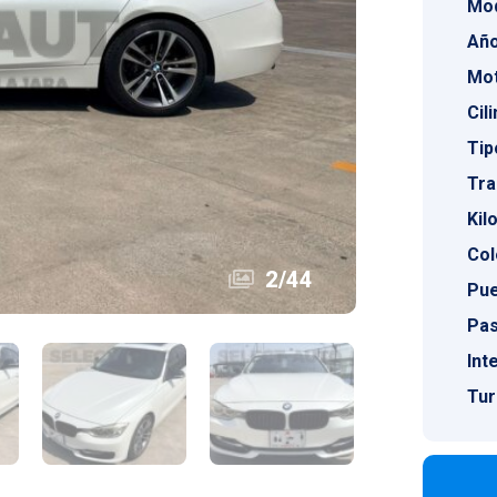
Mod
Año
Mot
Cil
Tip
Tra
Kil
Col
2
/
44
Pue
Pas
Int
Tur