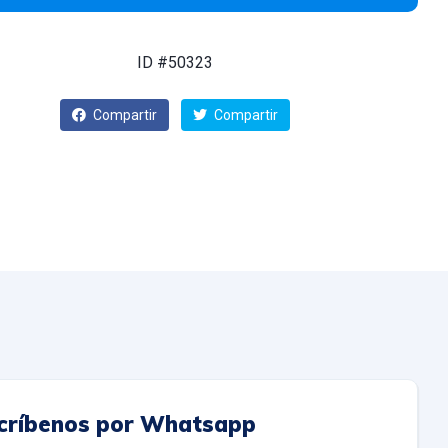
ID #50323
Compartir
Compartir
críbenos por Whatsapp