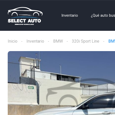
Inventario
¿Qué auto bu
Inicio
Inventario
BMW
320i Sport Line
BMW