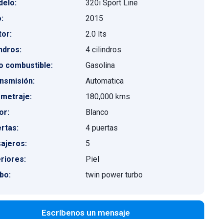
elo:
320i Sport Line
:
2015
or:
2.0 lts
indros:
4 cilindros
o combustible:
Gasolina
nsmisión:
Automatica
ometraje:
180,000 kms
or:
Blanco
rtas:
4 puertas
ajeros:
5
eriores:
Piel
bo:
twin power turbo
Escríbenos un mensaje