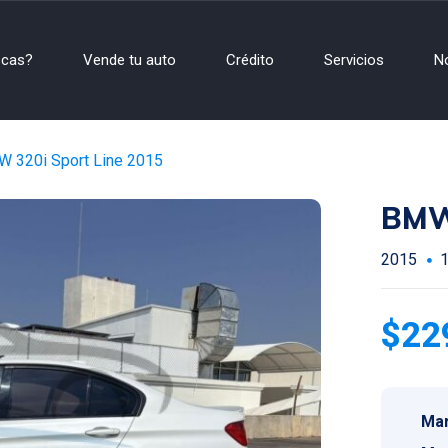
scas?
Vende tu auto
Crédito
Servicios
N
 320i Sport Line 2015
BMW 
2015
$22
Mar