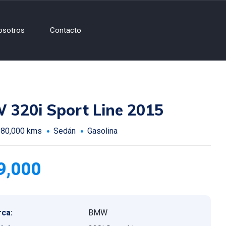
osotros
Contacto
320i Sport Line 2015
180,000 kms
Sedán
Gasolina
9,000
ca:
BMW