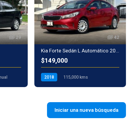
29
42
Kia Forte Sedán L Automático 2018
$149,000
nual
2018
115,000 kms
Automatica
Gasolina
Iniciar una nueva búsqueda