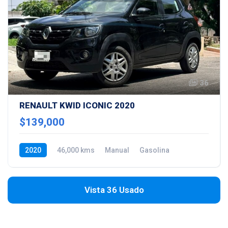
36
RENAULT KWID ICONIC 2020
$139,000
2020
46,000 kms
Manual
Gasolina
Vista 36 Usado