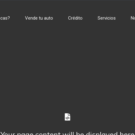
scas?
Vende tu auto
Crédito
Servicios
N
Your page content will be displayed here